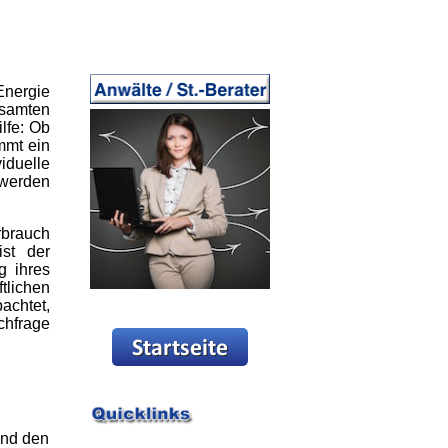
Energie
esamten
lfe: Ob
mmt ein
iduelle
 werden
rbrauch
ist der
g ihres
tlichen
achtet,
chfrage
und den