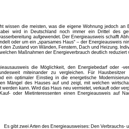
cht wissen die meisten, was die eigene Wohnung jedoch an 
Dabei wird in Deutschland noch immer ein Drittel des g
sserbereitung aufgewendet. Der Energieausweis schafft Abhi
andelt oder um ein „sparsames Haus“ – der Energieausweis ni
t den Zustand von Wänden, Fenstern, Dach und Heizung. Indiv
 welchen Maßnahmen der Energieverbrauch deutlich reduziert
eausausweis die Möglichkeit, den Energiebedarf oder -ve
ndesweit miteinander zu vergleichen. Für Hausbesitzer 
nd ein optimaler Einstieg in die energetische Modernisierun
en Mängel des Hauses auf und zeigt, mit welchen wirtschaf
werden kann. Wird das Haus neu vermietet, verkauft oder verp
n Kauf- oder Mietinteressenten einen Energieausweis auf Na
Es gibt zwei Arten des Energieausweises: Den Verbrauchs- 