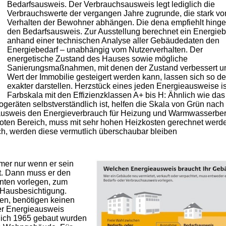
Bedarfsausweis. Der Verbrauchsausweis legt lediglich die
Verbrauchswerte der vergangen Jahre zugrunde, die stark v
Verhalten der Bewohner abhängen. Die dena empfiehlt hing
den Bedarfsausweis. Zur Ausstellung berechnet ein Energieb
anhand einer technischen Analyse aller Gebäudedaten den
Energiebedarf – unabhängig vom Nutzerverhalten. Der
energetische Zustand des Hauses sowie mögliche
Sanierungsmaßnahmen, mit denen der Zustand verbessert u
Wert der Immobilie gesteigert werden kann, lassen sich so de
exakter darstellen. Herzstück eines jeden Energieausweise is
Farbskala mit den Effizienzklassen A+ bis H: Ähnlich wie das
ogeräten selbstverständlich ist, helfen die Skala von Grün nach
eausweis den Energieverbrauch für Heizung und Warmwasserber
oten Bereich, muss mit sehr hohen Heizkosten gerechnet werd
h, werden diese vermutlich überschaubar bleiben
mer nur wenn er sein
t. Dann muss er den
nten vorlegen, zum
Hausbesichtigung.
en, benötigen keinen
der Energieausweis
ßlich 1965 gebaut wurden