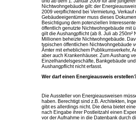
und ab dem 1. Januar 2009 für alle jünger
Nichtwohngebäude gilt: der Energieausweis i
2009 verpflichtend bei Vermietung, Verkauf
Gebäudeeigentümer muss dieses Dokument 
Besichtigung dem potenziellen Interessente
öffentlich genutzte Nichtwohngebäude mit ü
gilt die Aushangpflicht (ab 8. Juli ab 250m²
Millionen beheizte Nichtwohngebäude. Davo
typischen öffentlichen Nichtwohngebäude v
Ämter mit erheblichem Publikumsverkehr, Ar
aber auch Krankenhäuser. Zum Aushang verp
Einzelhandelsgeschäfte, Bankgebäude und ä
Aushangpflicht nicht erfasst.
Wer darf einen Energieausweis erstellen
Die Aussteller von Energieausweisen müsse
haben. Berechtigt sind z.B. Architekten, Ing
gibt es allerdings nicht. Die dena bietet e
nach Eingabe ihrer Postleitzahl einen Exper
vor der Aufnahme in die Datenbank durch di