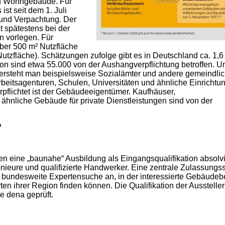
en Wohngebäude. Für
st seit dem 1. Juli
 und Verpachtung. Der
spätestens bei der
n vorlegen. Für
ber 500 m² Nutzfläche
 Nutzfläche). Schätzungen zufolge gibt es in Deutschland ca. 1,6
n sind etwa 55.000 von der Aushangverpflichtung betroffen. Un
ersteht man beispielsweise Sozialämter und andere gemeindli
beitsagenturen, Schulen, Universitäten und ähnliche Einrichtu
flichtet ist der Gebäudeeigentümer. Kaufhäuser,
hnliche Gebäude für private Dienstleistungen sind von der
?
n eine „baunahe“ Ausbildung als Eingangsqualifikation absolvi
enieure und qualifizierte Handwerker. Eine zentrale Zulassungss
ine bundesweite Expertensuche an, in der interessierte Gebäudeb
ten ihrer Region finden können. Die Qualifikation der Aussteller
e dena geprüft.