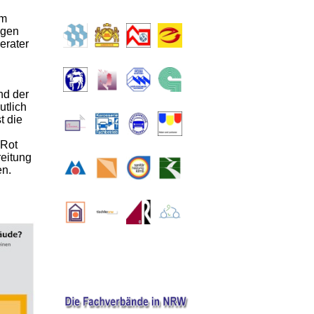
om
egen
erater
nd der
utlich
t die
 Rot
eitung
en.