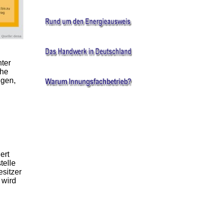
ter
che
ngen,
ert
telle
esitzer
 wird